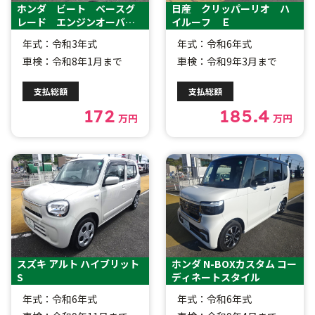
ホンダ ビート ベースグ
日産 クリッパーリオ ハ
レード エンジンオーバー
イルーフ Ｅ
ホール済
年式：令和3年式
年式：令和6年式
車検：令和8年1月まで
車検：令和9年3月まで
支払総額
支払総額
172
185.4
万円
万円
スズキ アルト ハイブリット
ホンダ N-BOXカスタム コー
S
ディネートスタイル
年式：令和6年式
年式：令和6年式