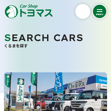
MENU
私たちについて
SEARCH CARS
くるまを探す
トヨマスクオリティ
くるまを探す
会社案内
中古車在庫一覧
スタッフ紹介
未使用車販売
お客さまの声
バリューパック
採用情報
くるま買い取り査定
ご購入から納車まで
カーケア