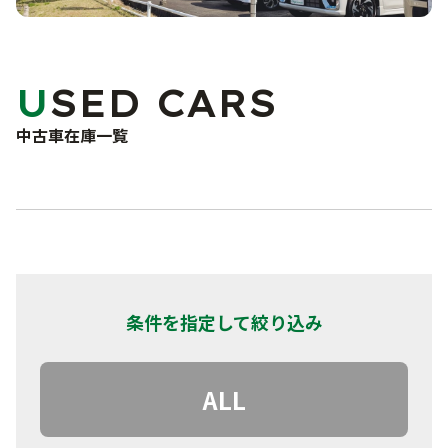
車検・点検・修理
洗車サービス
カーコーティング
サポート
USED CARS
車検
点検・一般修理
中古車在庫一覧
よくあるご質問
鈑金・塗装
事故・故障対応について
お問い合わせフォーム
お知らせ・ブログ
プライバシーポリシー
条件を指定して絞り込み
ALL