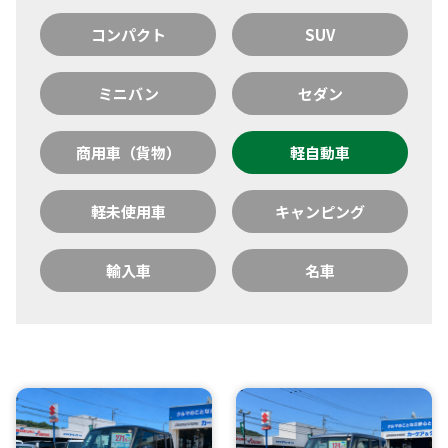
コンパクト
SUV
ミニバン
セダン
商用車（貨物）
軽自動車
軽未使用車
キャンピング
輸入車
名車