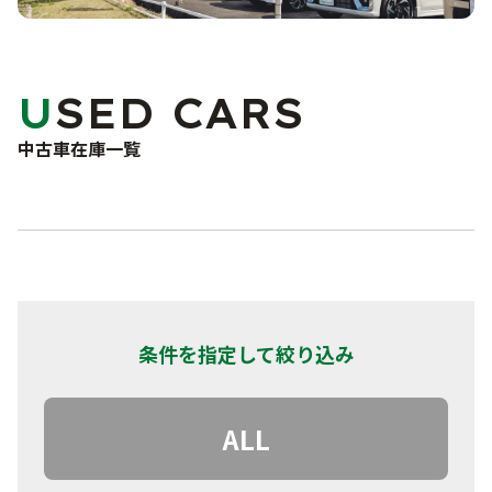
車検・点検・修理
洗車サービス
カーコーティング
サポート
USED CARS
車検
点検・一般修理
中古車在庫一覧
よくあるご質問
鈑金・塗装
事故・故障対応について
お問い合わせフォーム
お知らせ・ブログ
プライバシーポリシー
条件を指定して絞り込み
ALL