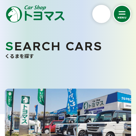
MENU
私たちについて
SEARCH CARS
くるまを探す
トヨマスクオリティ
くるまを探す
会社案内
中古車在庫一覧
スタッフ紹介
未使用車販売
お客さまの声
バリューパック
採用情報
くるま買い取り査定
ご購入から納車まで
カーケア