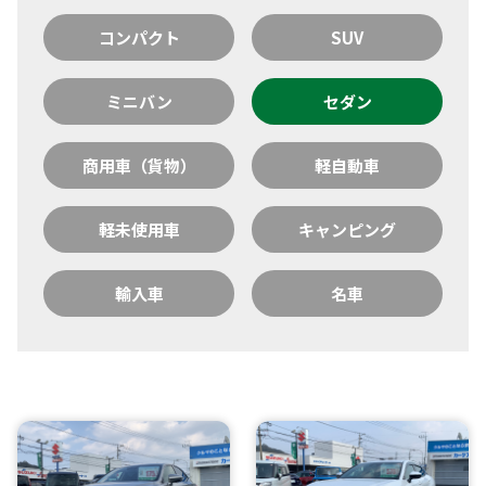
コンパクト
SUV
ミニバン
セダン
商用車（貨物）
軽自動車
軽未使用車
キャンピング
輸入車
名車