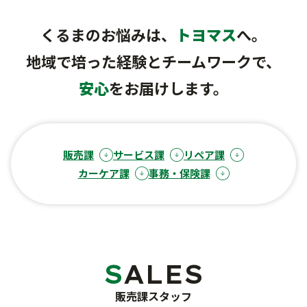
未使用車販売
車検・点検・修理
洗車サービス
くるまのお悩みは、
トヨマス
へ。
バリューパック
カーコーティング
サポート
地域で培った経験とチームワークで、
車検
くるま買い取り査定
安心
をお届けします。
点検・一般修理
ご購入から納車まで
よくあるご質問
鈑金・塗装
事故・故障対応について
販売課
サービス課
リペア課
カーケア課
事務・保険課
お問い合わせフォーム
SALES
お知らせ・ブログ
販売課スタッフ