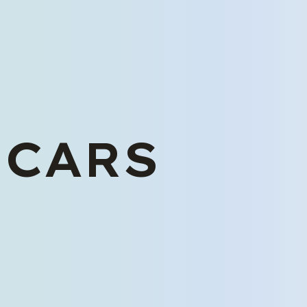
 CARS
くるまを探す
中古車在庫一覧
未使用車販売
バリューパック
くるま買い取り査定
ご購入から納車まで