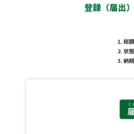
登録（届出
総
状
納