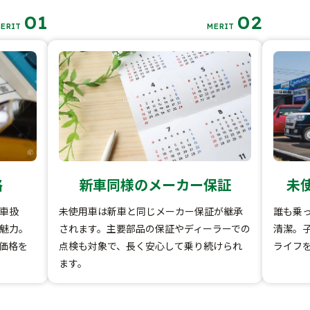
01
02
ERIT
MERIT
格
新車同様のメーカー保証
未
車扱
未使用車は新車と同じメーカー保証が継承
誰も乗
魅力。
されます。主要部品の保証やディーラーでの
清潔。
価格を
点検も対象で、長く安心して乗り続けられ
ライフ
ます。