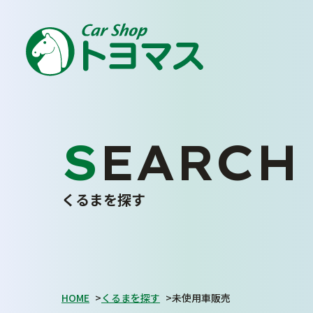
車
トヨマス
安心
に
の
を
SEARCH
ENJOY YOUR CAR LIFE
私たちについて
くるまを探す
トヨマスクオリティ
会社案内
スタッフ紹介
お客さまの声
HOME
>
くるまを探す
>
未使用車販売
採用情報