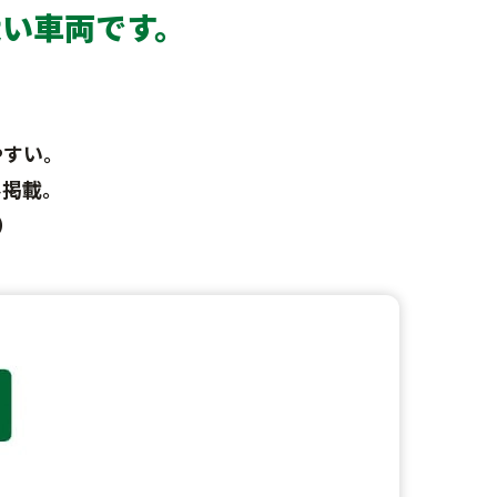
い車両です。
やすい。
み掲載。
）