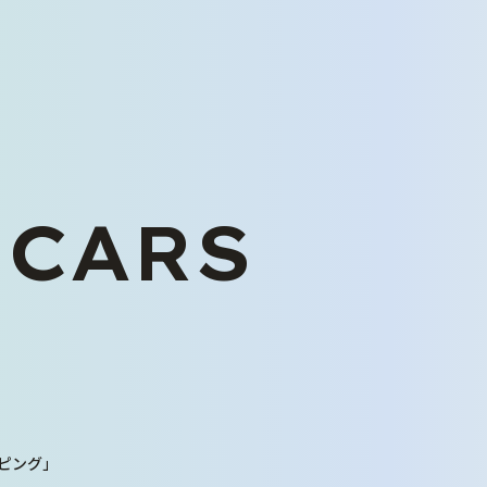
 CARS
くるまを探す
中古車在庫一覧
未使用車販売
バリューパック
くるま買い取り査定
ピング」
ご購入から納車まで