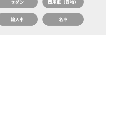
セダン
商用車（貨物）
輸入車
名車