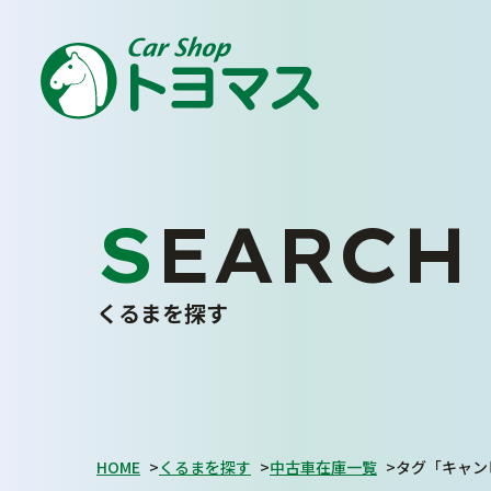
車
トヨマス
安心
に
の
を
SEARCH
ENJOY YOUR CAR LIFE
私たちについて
くるまを探す
トヨマスクオリティ
会社案内
スタッフ紹介
お客さまの声
HOME
>
くるまを探す
>
中古車在庫一覧
>
タグ「キャン
採用情報