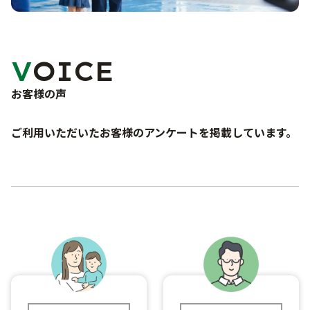
未使用車販売
車検・点検・修理
洗車サービス
バリューパック
カーコーティング
サポート
VOICE
車検
くるま買い取り査定
点検・一般修理
お客様の声
ご購入から納車まで
よくあるご質問
鈑金・塗装
事故・故障対応について
お問い合わせフォーム
ご利用いただいたお客様のアンケートを掲載しています。
お知らせ・ブログ
プライバシーポリシー