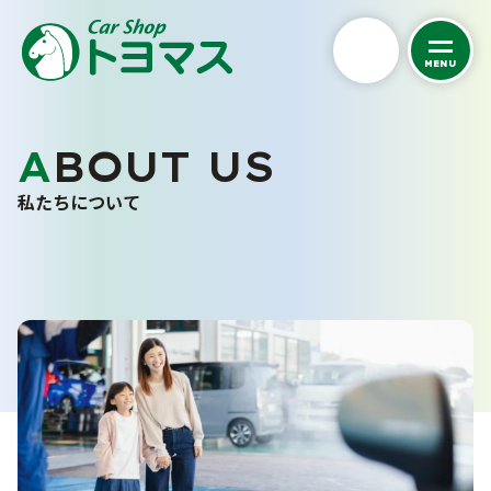
MENU
私たちについて
ABOUT US
トヨマスクオリティ
私たちについて
会社案内
スタッフ紹介
お客さまの声
採用情報
くるまを探す
カーケア
中古車在庫一覧