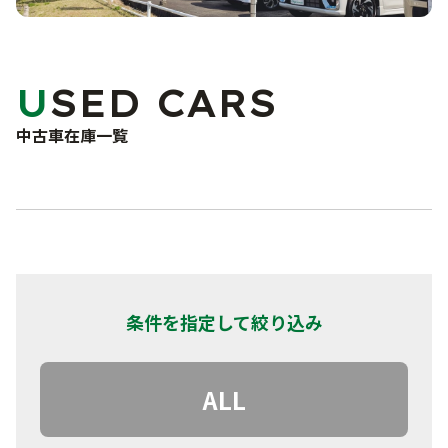
車検・点検・修理
洗車サービス
カーコーティング
サポート
USED CARS
車検
点検・一般修理
中古車在庫一覧
よくあるご質問
鈑金・塗装
事故・故障対応について
お問い合わせフォーム
お知らせ・ブログ
プライバシーポリシー
条件を指定して絞り込み
ALL