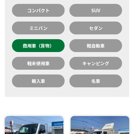
コンパクト
SUV
ミニバン
セダン
商用車（貨物）
軽自動車
軽未使用車
キャンピング
輸入車
名車