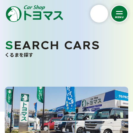
MENU
私たちについて
SEARCH CARS
くるまを探す
トヨマスクオリティ
くるまを探す
会社案内
中古車在庫一覧
スタッフ紹介
未使用車販売
お客さまの声
バリューパック
採用情報
くるま買い取り査定
ご購入から納車まで
カーケア