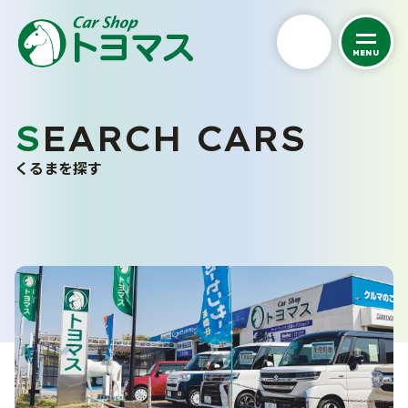
MENU
私たちについて
SEARCH CARS
くるまを探す
トヨマスクオリティ
くるまを探す
会社案内
中古車在庫一覧
スタッフ紹介
未使用車販売
お客さまの声
バリューパック
採用情報
くるま買い取り査定
ご購入から納車まで
カーケア