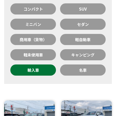
コンパクト
SUV
ミニバン
セダン
商用車（貨物）
軽自動車
軽未使用車
キャンピング
輸入車
名車