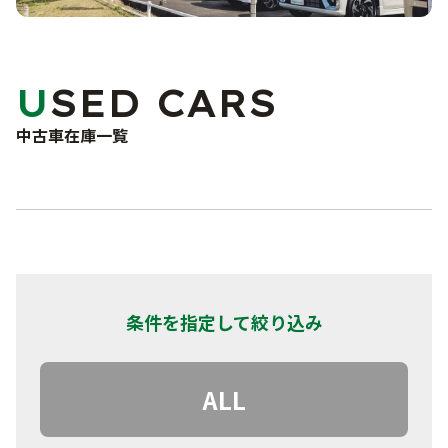
車検・点検・修理
洗車サービス
カーコーティング
サポート
USED CARS
車検
点検・一般修理
中古車在庫一覧
よくあるご質問
鈑金・塗装
事故・故障対応について
お問い合わせフォーム
お知らせ・ブログ
プライバシーポリシー
条件を指定して絞り込み
ALL