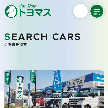
MENU
私たちについて
SEARCH CARS
くるまを探す
トヨマスクオリティ
くるまを探す
会社案内
中古車在庫一覧
スタッフ紹介
未使用車販売
お客さまの声
バリューパック
採用情報
くるま買い取り査定
ご購入から納車まで
カーケア