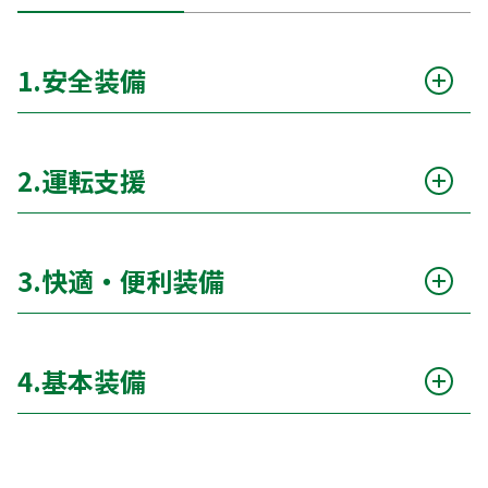
1.安全装備
衝突被害軽減ブレーキ（自動ブレーキ）
○
2.運転支援
サポカー
○
アダプティブクルーズコントロール（ACC）
ー
エアバッグ（運転席 / 助手席）
○
3.快適・便利装備
クルーズコントロール（通常）
ー
ABS（アンチロックブレーキシステム）
○
カーナビ
ー
パーキングアシスト
ー
横滑り防止装置（ESC）
○
4.基本装備
TV
ー
車線逸脱警報
○
レーンキープアシスト
○
エアコン
○
ETC
ー
ドライブレコーダー
ー
ブラインドスポットモニター
ー