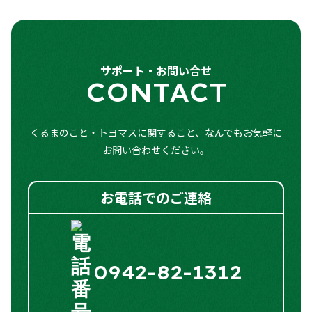
パワーステアリング
○
バックカメラ
○
全周囲カメラ
ー
パワーウィンドウ
○
スマートキー
○
障害物センサー
ー
サポート・お問い合せ
フロントフォグランプ
○
CONTACT
キーレスエントリー
○
クリアランスソナー
○
アルミホイール
○
アイドリングストップ
○
オートマチックハイビーム
○
くるまのこと・トヨマスに関すること、なんでもお気軽に
お問い合わせください。
両側スライドドア（片側電動）
○
シートヒーター
○
お電話でのご連絡
オートエアコン
○
電動格納式ドアミラー
○
0942-82-1312
LEDヘッドランプ
○