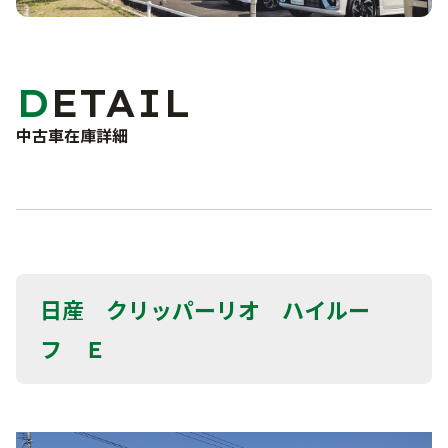
車検・点検・修理
洗車サービス
カーコーティング
サポート
DETAIL
車検
点検・一般修理
中古車在庫詳細
よくあるご質問
鈑金・塗装
事故・故障対応について
お問い合わせフォーム
お知らせ・ブログ
プライバシーポリシー
日産 クリッパーリオ ハイルー
フ Ｅ