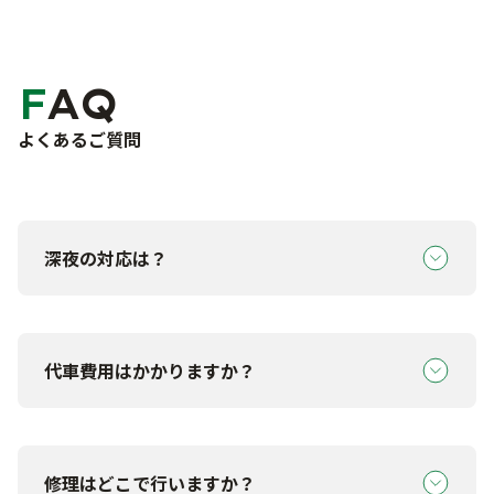
FAQ
よくあるご質問
深夜の対応は？
19:00～翌09:15は担当営業へご連絡ください。
代車費用はかかりますか？
ご加入保険の内容により異なります。「代車特約（レ
ンタカー特約）」の有無を確認し、最適な手続きをご
修理はどこで行いますか？