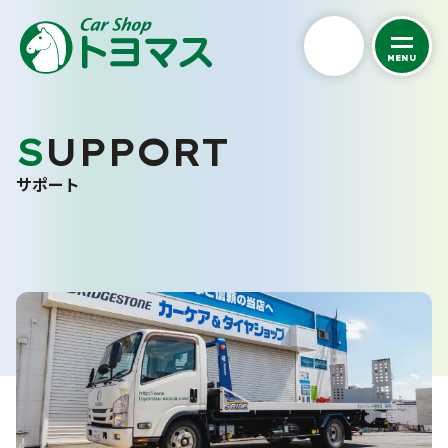
MENU
私たちについて
SUPPORT
くるまを探す
トヨマスクオリティ
サポート
会社案内
カーケア
中古車在庫一覧
スタッフ紹介
未使用車販売
車検・点検・修理
洗車サービス
お客さまの声
バリューパック
カーコーティング
サポート
採用情報
車検
くるま買い取り査定
点検・一般修理
ご購入から納車まで
よくあるご質問
鈑金・塗装
事故・故障対応について