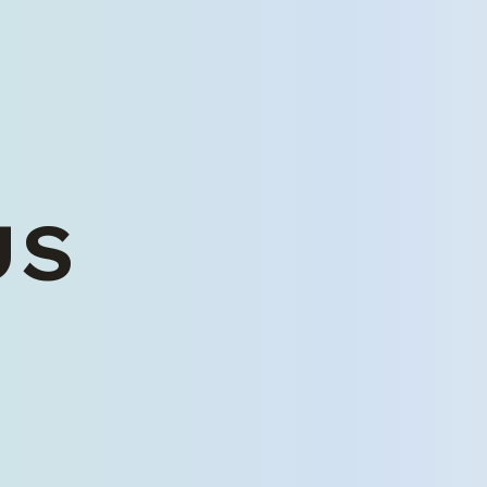
US
くるまを探す
中古車在庫一覧
未使用車販売
バリューパック
くるま買い取り査定
ご購入から納車まで