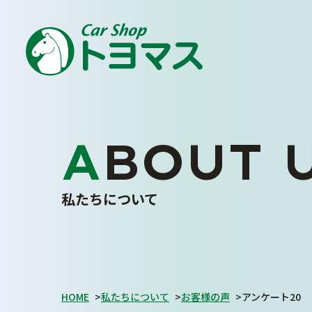
車
トヨマス
安心
に
の
を
ABOUT 
ENJOY YOUR CAR LIFE
私たちについて
私たちについて
トヨマスクオリティ
会社案内
スタッフ紹介
お客さまの声
HOME
>
私たちについて
>
お客様の声
>
アンケート20
採用情報