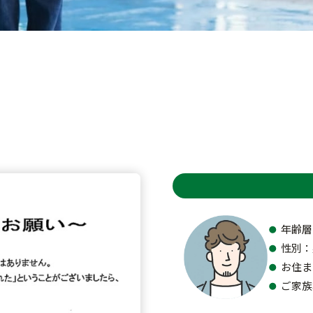
年齢層
性別：
お住ま
ご家族