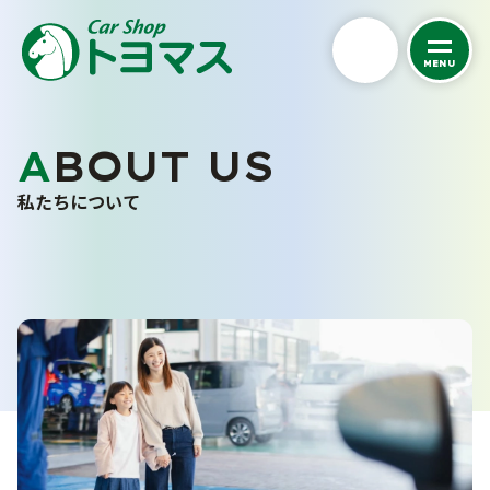
MENU
私たちについて
ABOUT US
トヨマスクオリティ
私たちについて
会社案内
スタッフ紹介
お客さまの声
採用情報
くるまを探す
カーケア
中古車在庫一覧