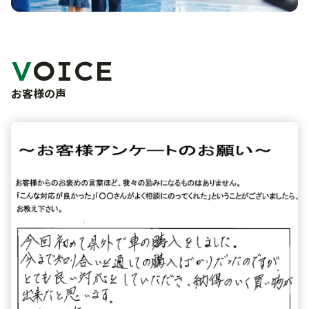
未使用車販売
車検・点検・修理
洗車サービス
バリューパック
カーコーティング
サポート
VOICE
車検
くるま買い取り査定
点検・一般修理
お客様の声
ご購入から納車まで
よくあるご質問
鈑金・塗装
事故・故障対応について
お問い合わせフォーム
お知らせ・ブログ
プライバシーポリシー