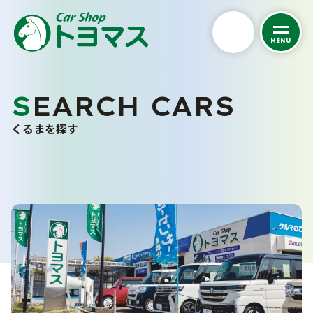
MENU
私たちについて
SEARCH CARS
くるまを探す
トヨマスクオリティ
くるまを探す
会社案内
中古車在庫一覧
スタッフ紹介
未使用車販売
お客さまの声
バリューパック
採用情報
くるま買い取り査定
ご購入から納車まで
カーケア