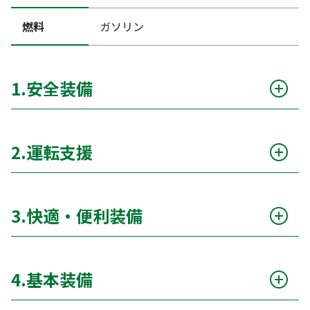
燃料
ガソリン
1.安全装備
衝突被害軽減ブレーキ（自動ブレーキ）
○
2.運転支援
サポカー
○
アダプティブクルーズコントロール（ACC）
○
エアバッグ（運転席 / 助手席 / サイド / カーテ
○
3.快適・便利装備
ン）
クルーズコントロール（通常）
ー
ABS（アンチロックブレーキシステム）
○
カーナビ
ー
パーキングアシスト
○
4.基本装備
横滑り防止装置（ESC）
○
TV
ー
車線逸脱警報
○