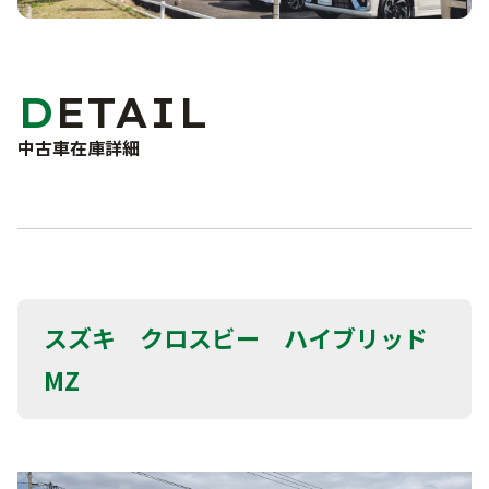
車検・点検・修理
洗車サービス
カーコーティング
サポート
DETAIL
車検
点検・一般修理
中古車在庫詳細
よくあるご質問
鈑金・塗装
事故・故障対応について
お問い合わせフォーム
お知らせ・ブログ
プライバシーポリシー
スズキ クロスビー ハイブリッド
MZ