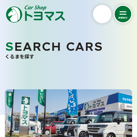
MENU
私たちについて
SEARCH CARS
くるまを探す
トヨマスクオリティ
くるまを探す
会社案内
中古車在庫一覧
スタッフ紹介
未使用車販売
お客さまの声
バリューパック
採用情報
くるま買い取り査定
ご購入から納車まで
カーケア