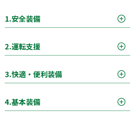
1.安全装備
衝突被害軽減ブレーキ（自動ブレーキ）
○
2.運転支援
サポカー
○
アダプティブクルーズコントロール（ACC）
ー
エアバッグ（運転席 / 助手席）
○
3.快適・便利装備
クルーズコントロール（通常）
○
ABS（アンチロックブレーキシステム）
○
カーナビ（メモリーナビ）
○
パーキングアシスト
ー
横滑り防止装置（ESC）
○
4.基本装備
TV（フルセグ）
○
車線逸脱警報
○
レーンキープアシスト
○
エアコン
○
ETC
○
ドライブレコーダー（前後）
○
ブラインドスポットモニター
ー