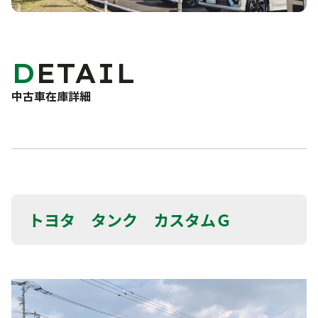
車検・点検・修理
洗車サービス
カーコーティング
サポート
DETAIL
車検
点検・一般修理
中古車在庫詳細
よくあるご質問
鈑金・塗装
事故・故障対応について
お問い合わせフォーム
お知らせ・ブログ
プライバシーポリシー
トヨタ タンク カスタムＧ