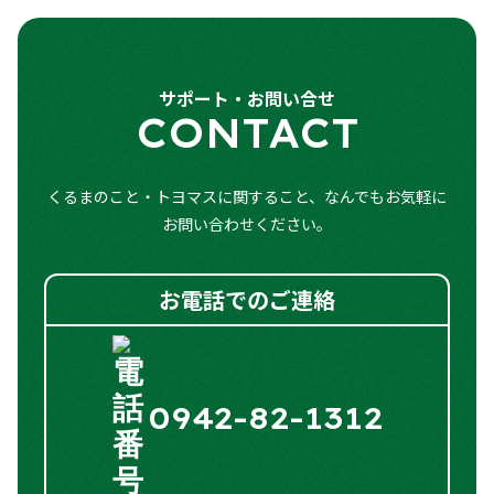
パワーステアリング
○
バックカメラ
○
全周囲カメラ
ー
パワーウィンドウ
○
スマートキー
○
障害物センサー
○
サポート・お問い合せ
フロントフォグランプ
○
CONTACT
キーレスエントリー
○
クリアランスソナー
○
アルミホイール
○
アイドリングストップ
○
オートマチックハイビーム
○
くるまのこと・トヨマスに関すること、なんでもお気軽に
お問い合わせください。
両側スライドドア（電動）
○
シートヒーター
○
お電話でのご連絡
オートエアコン
○
電動格納式ドアミラー
○
0942-82-1312
LEDヘッドランプ
○