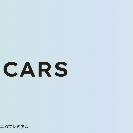
 CARS
くるまを探す
中古車在庫一覧
未使用車販売
バリューパック
くるま買い取り査定
ニ Gプレミアム
ご購入から納車まで