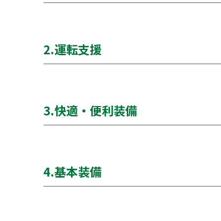
衝突被害軽減ブレーキ（自動ブレ
○
サポカー
2.運転支援
ー
エアバッグ（運転席 / 助手席 / サイ
○
アダプティブクルーズコントロール（
○
ABS（アンチロックブレーキシス
○
クルーズコントロール（通常）
3.快適・便利装備
ー
横滑り防止装置（ESC）
○
パーキングアシスト
ー
レーンキープアシスト
○
カーナビ
ー
車線逸脱警報
○
ブラインドスポットモニター
ー
TV
4.基本装備
ー
ドライブレコーダー
ー
全周囲カメラ
○
ETC
ー
エアコン
○
障害物センサー
○
バックカメラ
ー