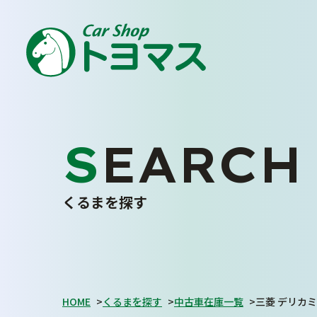
車
トヨマス
安心
に
の
を
SEARCH
ENJOY YOUR CAR LIFE
私たちについて
くるまを探す
トヨマスクオリティ
会社案内
スタッフ紹介
お客さまの声
HOME
>
くるまを探す
>
中古車在庫一覧
>
三菱 デリカミ
採用情報