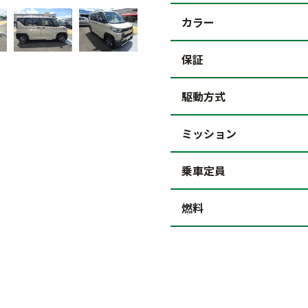
カラー
保証
駆動方式
ミッション
乗車定員
燃料