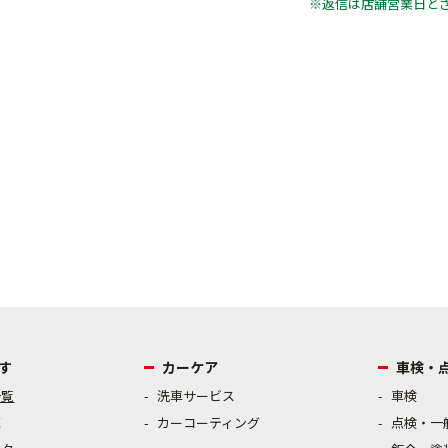
※返信は店舗営業日と
9:15～19:00
週 月曜日・火曜日
す
カーケア
車検・
一覧
洗車サービス
車検
売
カーコーティング
点検・一