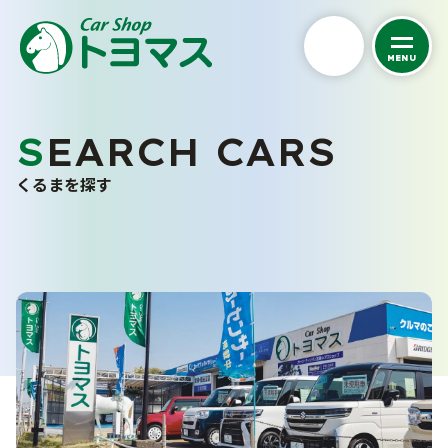
MENU
私たちについて
SEARCH CARS
くるまを探す
トヨマスクオリティ
くるまを探す
会社案内
中古車在庫一覧
スタッフ紹介
未使用車販売
お客さまの声
バリューパック
採用情報
くるま買い取り査定
ご購入から納車まで
カーケア