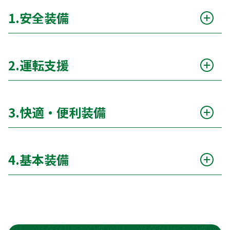
1.安全装備
衝突被害軽減ブレーキ（自動ブレーキ）
○
2.運転支援
サポカー
ー
アダプティブクルーズコントロール（ACC）
○
エアバッグ（運転席 / 助手席）
○
3.快適・便利装備
クルーズコントロール（通常）
○
ABS（アンチロックブレーキシステム）
○
カーナビ
ー
パーキングアシスト
ー
横滑り防止装置（ESC）
○
4.基本装備
TV
ー
車線逸脱警報
○
レーンキープアシスト
○
エアコン
○
ETC
ー
ドライブレコーダー
ー
ブラインドスポットモニター
ー
パワーステアリング
○
バックカメラ
ー
全周囲カメラ