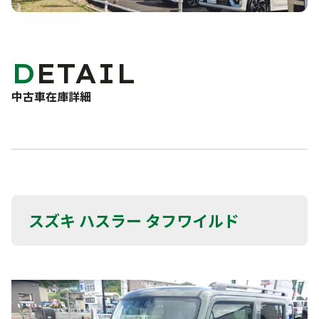
車検・点検・修理
洗車サービス
カーコーティング
サポート
DETAIL
車検
点検・一般修理
中古車在庫詳細
よくあるご質問
鈑金・塗装
事故・故障対応について
お問い合わせフォーム
お知らせ・ブログ
プライバシーポリシー
スズキ ハスラー タフワイルド