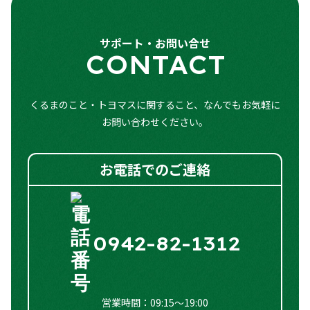
ー
パワーウィンドウ
○
スマートキー
○
障害物センサー
○
サポート・お問い合せ
フロントフォグランプ
○
CONTACT
キーレスエントリー
○
クリアランスソナー
○
アルミホイール
○
アイドリングストップ
○
オートマチックハイビーム
○
くるまのこと・トヨマスに関すること、なんでもお気軽に
お問い合わせください。
両側スライドドア
ー
シートヒーター
○
お電話でのご連絡
オートエアコン
○
電動格納式ドアミラー
○
0942-82-1312
LEDヘッドランプ
○
フラットシート
○
営業時間：09:15～19:00