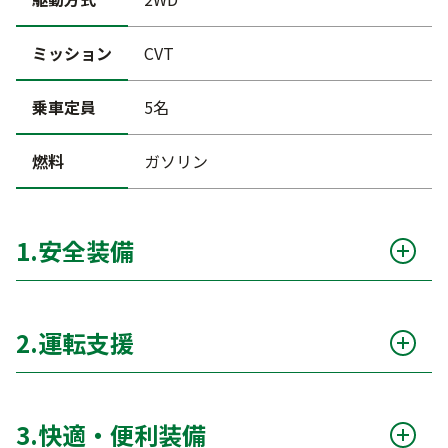
ミッション
CVT
乗車定員
5名
燃料
ガソリン
1.安全装備
衝突被害軽減ブレーキ（自動ブレーキ）
○
2.運転支援
サポカー
○
アダプティブクルーズコントロール（ACC）
○
エアバッグ（運転席 / 助手席 / サイド / カーテ
○
3.快適・便利装備
ン）