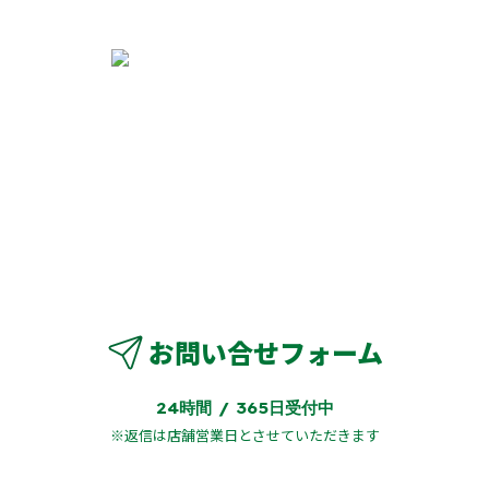
○
お電話でのご連絡
オートエアコン
○
電動格納式ドアミラー
○
0942-82-1312
LEDヘッドランプ
○
フラットシート
○
営業時間：09:15～19:00
店休日：毎週 月曜日・火曜日
お問い合せフォーム
24時間 / 365日受付中
※返信は店舗営業日とさせていただきます