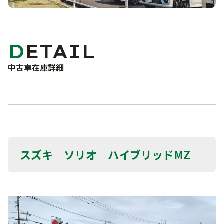
車検・点検・修理
洗車サービス
カーコーティング
サポート
DETAIL
車検
点検・一般修理
中古車在庫詳細
よくあるご質問
鈑金・塗装
事故・故障対応について
お問い合わせフォーム
お知らせ・ブログ
プライバシーポリシー
スズキ ソリオ ハイブリッドMZ