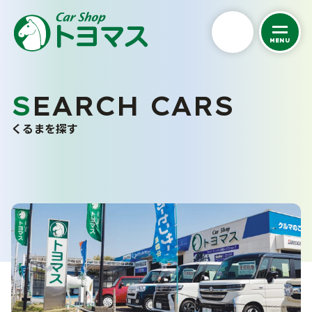
MENU
私たちについて
SEARCH CARS
くるまを探す
トヨマスクオリティ
くるまを探す
会社案内
中古車在庫一覧
スタッフ紹介
未使用車販売
お客さまの声
バリューパック
採用情報
くるま買い取り査定
ご購入から納車まで
カーケア