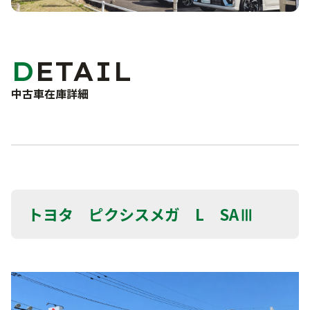
車検・点検・修理
洗車サービス
カーコーティング
サポート
DETAIL
車検
点検・一般修理
中古車在庫詳細
よくあるご質問
鈑金・塗装
事故・故障対応について
お問い合わせフォーム
お知らせ・ブログ
プライバシーポリシー
トヨタ ピクシスメガ L SAⅢ