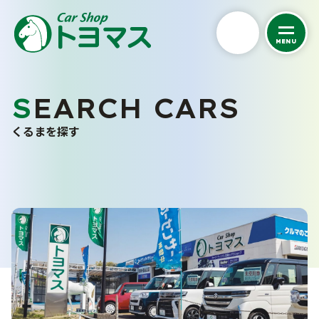
MENU
私たちについて
SEARCH CARS
くるまを探す
トヨマスクオリティ
くるまを探す
会社案内
中古車在庫一覧
スタッフ紹介
未使用車販売
お客さまの声
バリューパック
採用情報
くるま買い取り査定
ご購入から納車まで
カーケア