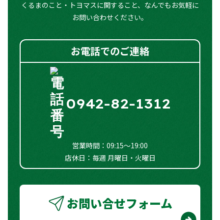
オートマチックハイビーム
○
くるまのこと・トヨマスに関すること、なんでもお気軽に
お問い合わせください。
両側スライドドア（電動）
○
シートヒーター
ー
お電話でのご連絡
オートエアコン
○
電動格納式ドアミラー
○
0942-82-1312
LEDヘッドランプ
ー
フラットシート
○
営業時間：09:15～19:00
店休日：毎週 月曜日・火曜日
お問い合せフォーム