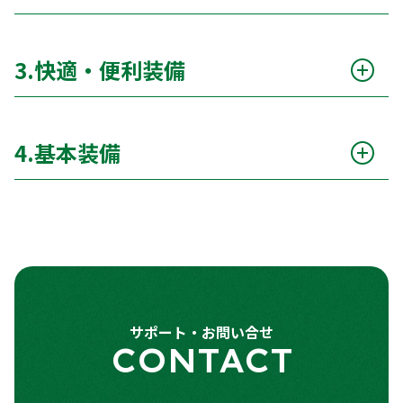
サポカー
ー
アダプティブクルーズコントロール（ACC）
ー
エアバッグ（運転席 / 助手席 / サイド）
○
3.快適・便利装備
クルーズコントロール（通常）
ー
ABS（アンチロックブレーキシステム）
○
カーナビ（メモリーナビ）
○
パーキングアシスト
ー
横滑り防止装置（ESC）
○
4.基本装備
TV（フルセグ）
○
車線逸脱警報
ー
レーンキープアシスト
○
エアコン
○
ETC
○
ドライブレコーダー
ー
ブラインドスポットモニター
ー
パワーステアリング
○
バックカメラ
○
全周囲カメラ
ー
パワーウィンドウ
○
スマートキー
○
障害物センサー
○
サポート・お問い合せ
フロントフォグランプ
○
CONTACT
キーレスエントリー
○
クリアランスソナー
ー
アルミホイール
○
アイドリングストップ
○