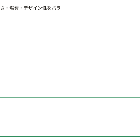
さ・燃費・デザイン性をバラ
ーキ）
ド / カーテン）
ACC）
テム）