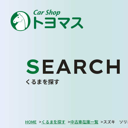
車
トヨマス
安心
に
の
を
SEARCH
ENJOY YOUR CAR LIFE
私たちについて
くるまを探す
トヨマスクオリティ
会社案内
スタッフ紹介
お客さまの声
HOME
>
くるまを探す
>
中古車在庫一覧
>
スズキ ソリ
採用情報