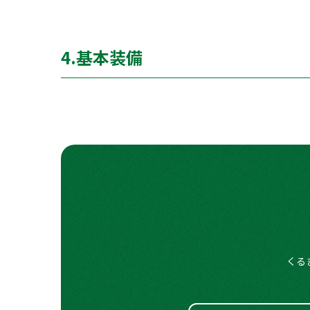
パーキングアシスト
○
レーンキープアシスト
○
カーナビ（メモリーナビ）
○
車線逸脱警報
○
ブラインドスポットモニター
○
TV（フルセグ）
4.基本装備
○
ドライブレコーダー
ー
全周囲カメラ
○
ETC
ー
エアコン
○
障害物センサー
○
バックカメラ
○
パワーステアリング
○
クリアランスソナー
○
スマートキー
○
パワーウィンドウ
○
オートマチックハイビーム
○
キーレスエントリー
○
フロントフォグランプ
○
アイドリングストップ
○
アルミホイール
○
両側スライドドア（電動）
○
くる
シートヒーター
○