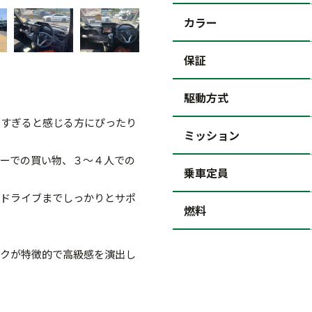
カラー
保証
駆動方式
きすぎると感じる方にぴったり
ミッション
ーでの買い物、３～４人での
乗車定員
ドライブまでしっかりとサポ
燃料
クが特徴的で高級感を演出し