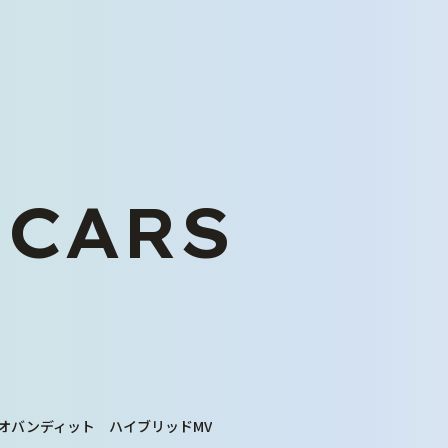
 CARS
くるまを探す
中古車在庫一覧
未使用車販売
バリューパック
くるま買い取り査定
オバンディット ハイブリッドMV
ご購入から納車まで