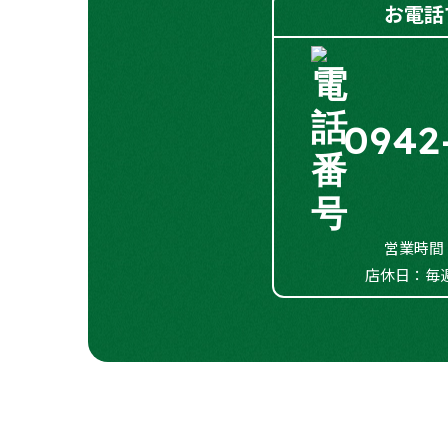
お電話
オートエアコン
○
電動格納式ドアミラー
○
LEDヘッドランプ
○
0942
フラットシート
○
営業時間：0
店休日：毎