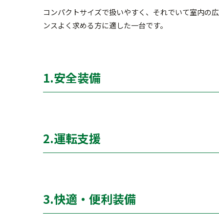
コンパクトサイズで扱いやすく、それでいて室内の広
ンスよく求める方に適した一台です。
1.安全装備
衝突被害軽減ブレーキ（自動ブレ
○
サポカー
2.運転支援
○
エアバッグ（運転席 / 助手席 / サイ
○
アダプティブクルーズコントロール（
○
ABS（アンチロックブレーキシス
○
クルーズコントロール（通常）
3.快適・便利装備
ー
横滑り防止装置（ESC）
○