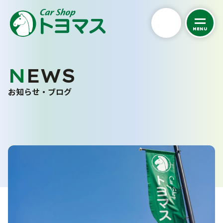
MENU
私たちについて
NEWS
くるまを探す
トヨマスクオリティ
お知らせ・ブログ
会社案内
カーケア
中古車在庫一覧
スタッフ紹介
未使用車販売
車検・点検・修理
洗車サービス
お客さまの声
バリューパック
カーコーティング
サポート
採用情報
車検
くるま買い取り査定
点検・一般修理
ご購入から納車まで
よくあるご質問
鈑金・塗装
事故・故障対応について
お問い合わせフォーム