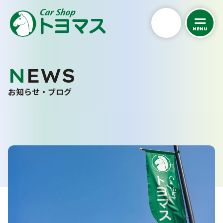
MENU
私たちについて
NEWS
くるまを探す
トヨマスクオリティ
お知らせ・ブログ
会社案内
カーケア
中古車在庫一覧
スタッフ紹介
未使用車販売
車検・点検・修理
洗車サービス
お客さまの声
バリューパック
カーコーティング
サポート
採用情報
車検
くるま買い取り査定
点検・一般修理
ご購入から納車まで
よくあるご質問
鈑金・塗装
事故・故障対応について
お問い合わせフォーム