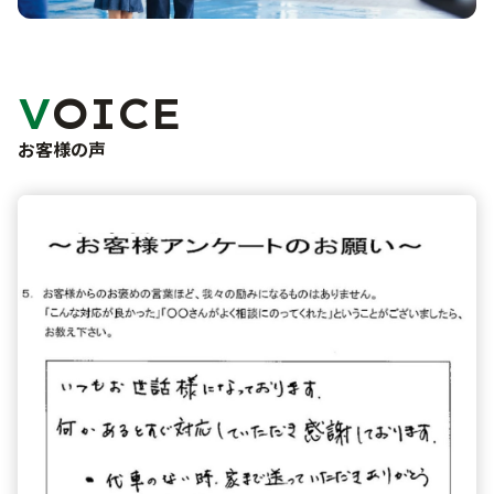
未使用車販売
車検・点検・修理
洗車サービス
バリューパック
カーコーティング
サポート
VOICE
車検
くるま買い取り査定
点検・一般修理
お客様の声
ご購入から納車まで
よくあるご質問
鈑金・塗装
事故・故障対応について
お問い合わせフォーム
お知らせ・ブログ
プライバシーポリシー