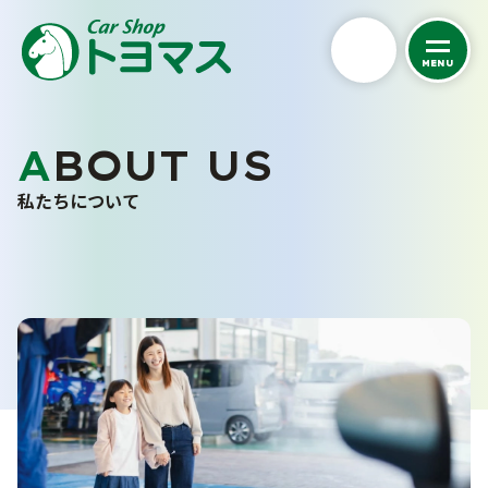
MENU
私たちについて
ABOUT US
トヨマスクオリティ
私たちについて
会社案内
スタッフ紹介
お客さまの声
採用情報
くるまを探す
カーケア
中古車在庫一覧