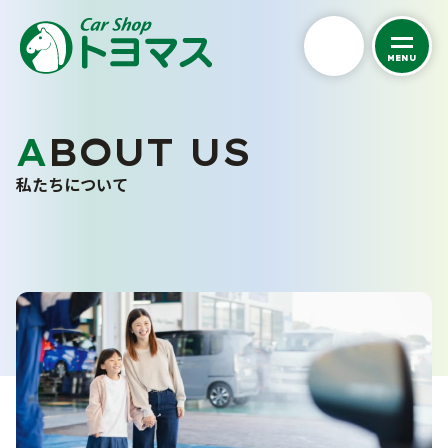
MENU
私たちについて
ABOUT US
トヨマスクオリティ
私たちについて
会社案内
スタッフ紹介
お客さまの声
採用情報
くるまを探す
カーケア
中古車在庫一覧