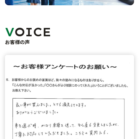
未使用車販売
車検・点検・修理
洗車サービス
バリューパック
カーコーティング
サポート
VOICE
車検
くるま買い取り査定
点検・一般修理
お客様の声
ご購入から納車まで
よくあるご質問
鈑金・塗装
事故・故障対応について
お問い合わせフォーム
お知らせ・ブログ
プライバシーポリシー